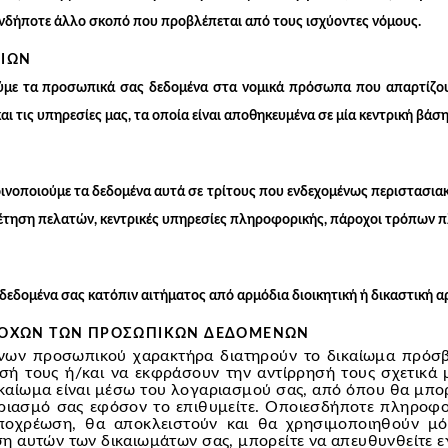
ιονδήποτε άλλο σκοπό που προβλέπεται από τους ισχύοντες νόμους.
ΕΙΩΝ
ύμε τα προσωπικά σας δεδομένα στα νομικά πρόσωπα που απαρτίζο
αι τις υπηρεσίες μας, τα οποία είναι αποθηκευμένα σε μία κεντρική βά
νοποιούμε τα δεδομένα αυτά σε τρίτους που ενδεχομένως περιστασιακ
τηση πελατών, κεντρικές υπηρεσίες πληροφορικής, πάροχοι τρόπων πλ
δεδομένα σας κατόπιν αιτήματος από αρμόδια διοικητική ή δικαστική α
ΤΟΧΩΝ ΤΩΝ ΠΡΟΣΩΠΙΚΩΝ ΔΕΔΟΜΕΝΩΝ
ένων προσωπικού χαρακτήρα διατηρούν το δικαίωμα πρόσβ
ή τους ή/και να εκφράσουν την αντίρρησή τους σχετικά μ
καίωμα είναι μέσω του λογαριασμού σας, από όπου θα μπορ
ριασμό σας εφόσον το επιθυμείτε. Οποιεσδήποτε πληροφο
ποχρέωση, θα αποκλειστούν και θα χρησιμοποιηθούν μόν
ση αυτών των δικαιωμάτων σας, μπορείτε να απευθυνθείτε ε