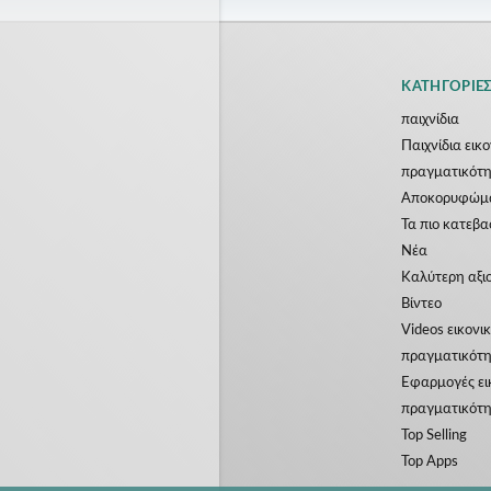
ΚΑΤΗΓΟΡΊΕ
παιχνίδια
Παιχνίδια εικ
πραγματικότ
Αποκορυφώμ
Τα πιο κατεβ
Νέα
Kαλύτερη αξι
Βίντεο
Videos εικονι
πραγματικότ
Εφαρμογές ει
πραγματικότ
Top Selling
Top Apps