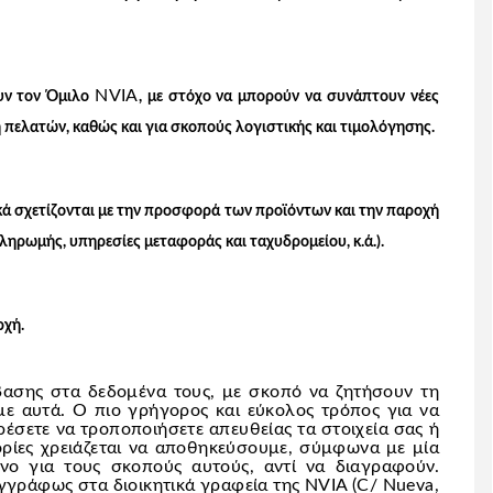
NVIA
υν τον Όμιλο
, με στόχο να μπορούν να συνάπτουν νέες
ση πελατών, καθώς και για σκοπούς λογιστικής και τιμολόγησης.
ά σχετίζονται με την προσφορά των προϊόντων και την παροχή
ηρωμής, υπηρεσίες μεταφοράς και ταχυδρομείου, κ.ά.).
ρχή.
ασης στα δεδομένα τους, με σκοπό να ζητήσουν τη
ε αυτά. Ο πιο γρήγορος και εύκολος τρόπος για να
έσετε να τροποποιήσετε απευθείας τα στοιχεία σας ή
ρίες χρειάζεται να αποθηκεύσουμε, σύμφωνα με μία
ο για τους σκοπούς αυτούς, αντί να διαγραφούν.
γγράφως στα διοικητικά γραφεία της NVIA (C/ Nueva,