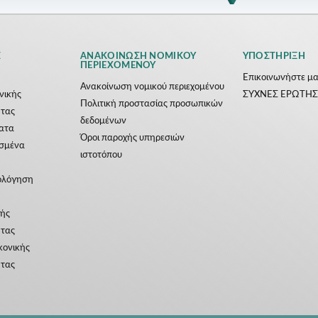
Σ
ΑΝΑΚΟΊΝΩΣΗ ΝΟΜΙΚΟΎ
ΥΠΟΣΤΉΡΙΞΗ
ΠΕΡΙΕΧΟΜΈΝΟΥ
Επικοινωνήστε μα
Ανακοίνωση νομικού περιεχομένου
ονικής
ΣΥΧΝΕΣ ΕΡΩΤΗΣ
Πολιτική προστασίας προσωπικών
ητας
δεδομένων
ατα
Όροι παροχής υπηρεσιών
ασμένα
ιστοτόπου
ολόγηση
κής
ητας
κονικής
ητας