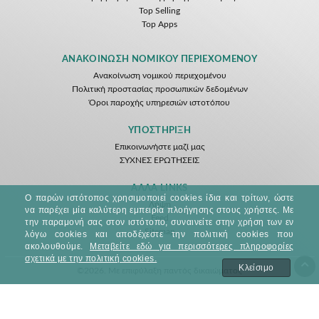
Top Selling
Top Apps
ΑΝΑΚΟΊΝΩΣΗ ΝΟΜΙΚΟΎ ΠΕΡΙΕΧΟΜΈΝΟΥ
Ανακοίνωση νομικού περιεχομένου
Πολιτική προστασίας προσωπικών δεδομένων
Όροι παροχής υπηρεσιών ιστοτόπου
ΥΠΟΣΤΉΡΙΞΗ
Επικοινωνήστε μαζί μας
ΣΥΧΝΕΣ ΕΡΩΤΗΣΕΙΣ
ΆΛΛΑ LINKS
Ο παρών ιστότοπος χρησιμοποιεί cookies ίδια και τρίτων, ώστε
Λήψη
να παρέχει μία καλύτερη εμπειρία πλοήγησης στους χρήστες. Με
Feed
την παραμονή σας στον ιστότοπο, συναινείτε στην χρήση των εν
Sitemap
λόγω cookies και αποδέχεστε την πολιτική cookies που
ακολουθούμε.
Μεταβείτε εδώ για περισσότερες πληροφορίες
σχετικά με την πολιτική cookies.
Κλείσιμο
©2026. Με επιφύλαξη παντός δικαιώματος