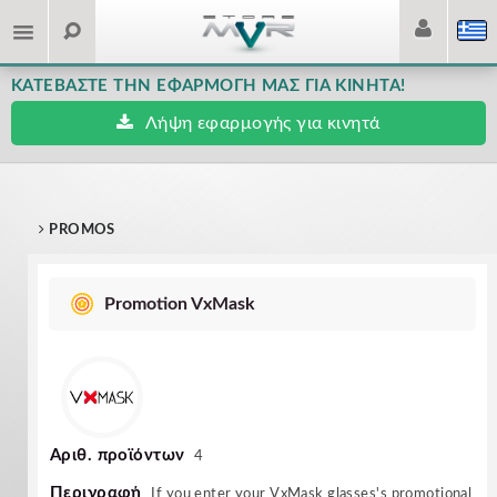
ΚΑΤΕΒΆΣΤΕ ΤΗΝ ΕΦΑΡΜΟΓΉ ΜΑΣ ΓΙΑ ΚΙΝΗΤΆ!
Λήψη εφαρμογής για κινητά
PROMOS
Promotion VxMask
Αριθ. προϊόντων
4
Περιγραφή
If you enter your VxMask glasses's promotional