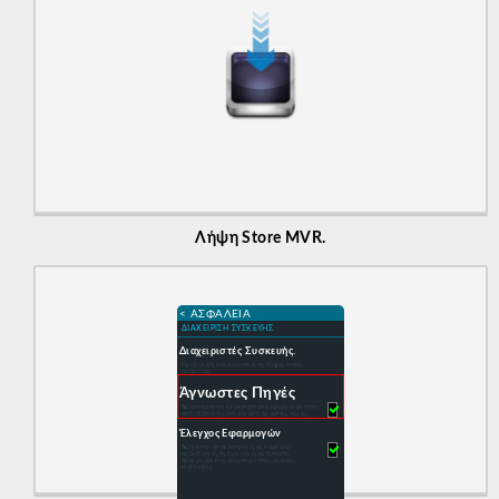
Λήψη Store MVR.
< ΑΣΦΆΛΕΙΑ
ΔΙΑΧΕΙΡΙΣΗ ΣΥΣΚΕΥΗΣ
Διαχειριστές Συσκευής.
Προβολή ή απενεργοποίηση διαχειριστών
συσκευής.
Άγνωστες Πηγές
Να επιτρέπεται η εγκατάσταση εφαρμογών τόσο
από αξιόπιστες όσο και από άγνωστες πηγές.
Έλεγχος Εφαρμογών
Να γίνεται αποκλεισμός ή να λαμβάνω
προειδοποίηση πριν την εγκατάσταση
εφαρμογών που θα μπορούσαν να είναι
επιβλαβείς.