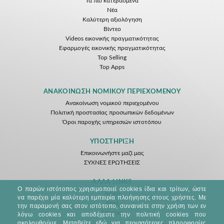
Τα πιο κατεβασμένα
Νέα
Kαλύτερη αξιολόγηση
Βίντεο
Videos εικονικής πραγματικότητας
Εφαρμογές εικονικής πραγματικότητας
Top Selling
Top Apps
ΑΝΑΚΟΊΝΩΣΗ ΝΟΜΙΚΟΎ ΠΕΡΙΕΧΟΜΈΝΟΥ
Ανακοίνωση νομικού περιεχομένου
Πολιτική προστασίας προσωπικών δεδομένων
Όροι παροχής υπηρεσιών ιστοτόπου
ΥΠΟΣΤΉΡΙΞΗ
Επικοινωνήστε μαζί μας
ΣΥΧΝΕΣ ΕΡΩΤΗΣΕΙΣ
ΆΛΛΑ LINKS
Ο παρών ιστότοπος χρησιμοποιεί cookies ίδια και τρίτων, ώστε
Λήψη
να παρέχει μία καλύτερη εμπειρία πλοήγησης στους χρήστες. Με
Feed
την παραμονή σας στον ιστότοπο, συναινείτε στην χρήση των εν
Sitemap
λόγω cookies και αποδέχεστε την πολιτική cookies που
ακολουθούμε.
Μεταβείτε εδώ για περισσότερες πληροφορίες