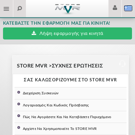
ΚΑΤΕΒΆΣΤΕ ΤΗΝ ΕΦΑΡΜΟΓΉ ΜΑΣ ΓΙΑ ΚΙΝΗΤΆ!
Λήψη εφαρμογής για κινητά
STORE MVR
>
ΣΥΧΝΕΣ ΕΡΩΤΗΣΕΙΣ
ΣΑΣ ΚΑΛΩΣΟΡΊΖΟΥΜΕ ΣΤΟ STORE MVR
Διαχείριση Συσκευών
Υποστηριζόμενες Συσκευές
Λογαριασμός Και Κωδικός Πρόσβασης
Πώς Να Καταργήσετε Την Εγκατάσταση Εφαρμογών
Δεν Γνωρίζω Το Όνομα Χρήστη Και Τον Κωδικό Του
Πώς Να Αγοράσετε Και Να Κατεβάσετε Περιεχόμενο
Πώς Να Προσθέσετε Ένα Λογαριασμό Στη Συσκευή Σας
Λογαριασμού Μου Στο MVR
Πώς Να Αγοράσετε Στοιχεία Που Είναι Ενσωματωμένα Σε
Αρχίστε Να Χρησιμοποιείτε Το STORE MVR
Εφαρμογές