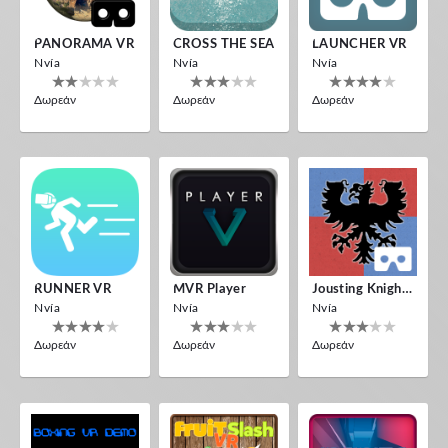
PANORAMA VR
CROSS THE SEA
LAUNCHER VR
Nvía
Nvía
Nvía
Δωρεάν
Δωρεάν
Δωρεάν
RUNNER VR
MVR Player
Jousting Knights VR
Nvía
Nvía
Nvía
Δωρεάν
Δωρεάν
Δωρεάν