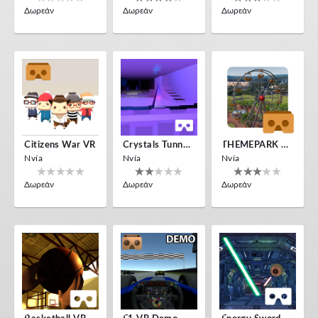
Δωρεάν
Δωρεάν
Δωρεάν
Citizens War VR
Crystals Tunnel VR
THEMEPARK VR
Nvía
Nvía
Nvía
Δωρεάν
Δωρεάν
Δωρεάν