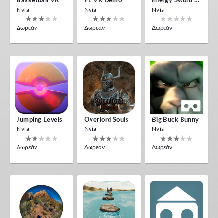
Basketball VR
F1 VR Demo
Energy Sword VR
Nvía
Nvía
Nvía
Δωρεάν
Δωρεάν
Δωρεάν
Jumping Levels
Overlord Souls
Big Buck Bunny
Nvía
Nvía
Nvía
Δωρεάν
Δωρεάν
Δωρεάν