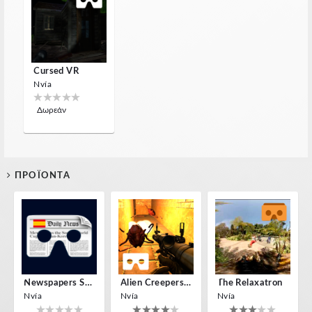
Cursed VR
Nvía
Δωρεάν
ΠΡΟΪΌΝΤΑ
Newspapers Spain VR
Alien Creepers VR
The Relaxatron
Nvía
Nvía
Nvía