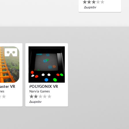
Δωρεάν
oaster VR
POLYGONIX VR
mes
Narvia Games
Δωρεάν