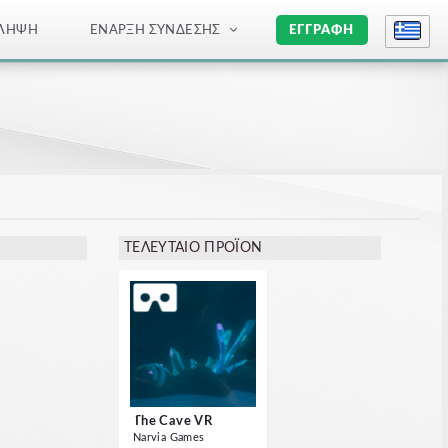
ΛΉΨΗ
ΈΝΑΡΞΗ ΣΎΝΔΕΣΗΣ
ΕΓΓΡΑΦΉ
ΤΕΛΕΥΤΑΊΟ ΠΡΟΪΌΝ
The Cave VR
Narvia Games