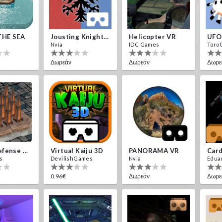
THE SEA
Jousting Knights VR
Helicopter VR
UFO
Nvía
IDC Games
Toro
Δωρεάν
Δωρεάν
Δωρε
Traps Defense VR
Virtual Kaiju 3D
PANORAMA VR
s
DevilishGames
Nvía
Edua
0.96€
Δωρεάν
Δωρε