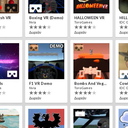
ash VR
Boxing VR (Demo)
HALLOWEEN VR
HIL
Nvía
ToroGames
IDC 
Δωρεάν
Δωρεάν
Δωρε
ds
F1 VR Demo
Bombs And Veggies
Cow
s
Nvía
ToroGames
IDC 
Δωρεάν
Δωρεάν
Δωρε