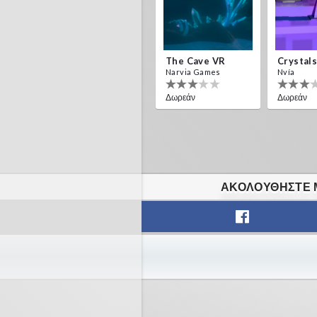
The Cave VR
Narvia Games
Nvía
Δωρεάν
Δωρεάν
ΑΚΟΛΟΥΘΉΣΤΕ Μ