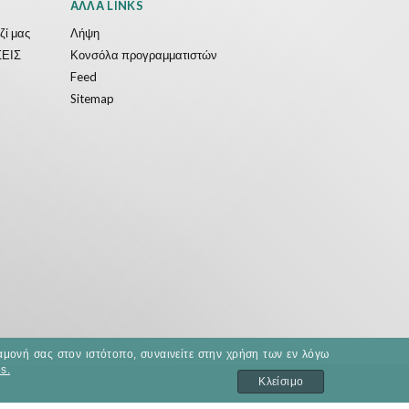
ΆΛΛΑ LINKS
ζί μας
Λήψη
ΕΙΣ
Κονσόλα προγραμματιστών
Feed
Sitemap
αμονή σας στον ιστότοπο, συναινείτε στην χρήση των εν λόγω
s.
Κλείσιμο