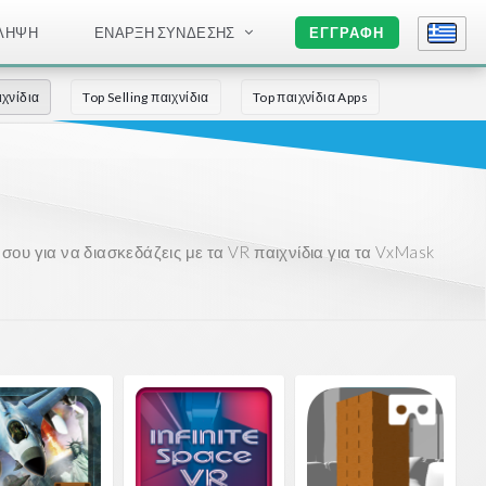
ΛΉΨΗ
ΈΝΑΡΞΗ ΣΎΝΔΕΣΗΣ
ΕΓΓΡΑΦΉ
ιχνίδια
Top Selling παιχνίδια
Top παιχνίδια Apps
ου για να διασκεδάζεις με τα VR παιχνίδια για τα VxMask