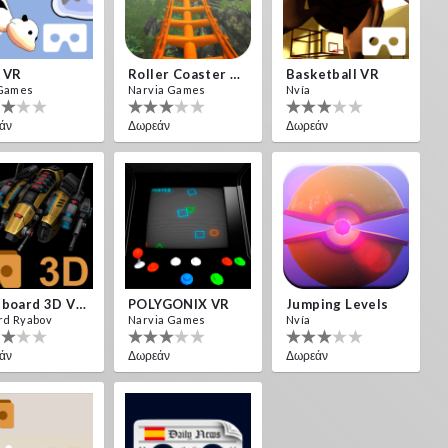
 VR
Roller Coaster VR
Basketball VR
Games
Narvia Games
Nvía
άν
Δωρεάν
Δωρεάν
Cardboard 3D VR Space FPS Game
POLYGONIX VR
Jumping Levels
rd Ryabov
Narvia Games
Nvía
άν
Δωρεάν
Δωρεάν