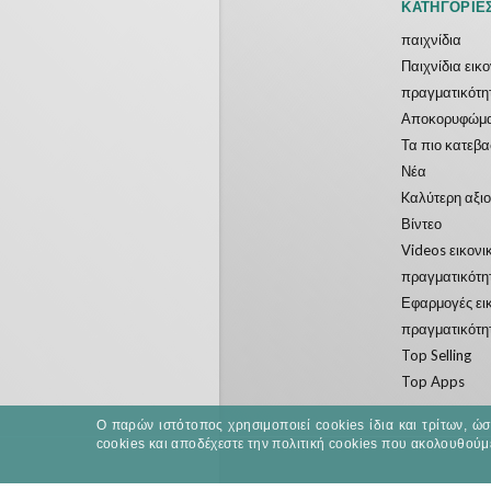
ΚΑΤΗΓΟΡΊΕ
παιχνίδια
Παιχνίδια εικ
πραγματικότη
Αποκορυφώμ
Τα πιο κατεβ
Νέα
Kαλύτερη αξι
Βίντεο
Videos εικονι
πραγματικότη
Εφαρμογές ει
πραγματικότη
Top Selling
Top Apps
Ο παρών ιστότοπος χρησιμοποιεί cookies ίδια και τρίτων, ώ
cookies και αποδέχεστε την πολιτική cookies που ακολουθούμ