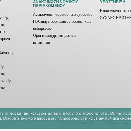
Σ
ΑΝΑΚΟΊΝΩΣΗ ΝΟΜΙΚΟΎ
ΥΠΟΣΤΉΡΙΞΗ
ΠΕΡΙΕΧΟΜΈΝΟΥ
Επικοινωνήστε μα
Ανακοίνωση νομικού περιεχομένου
ονικής
ΣΥΧΝΕΣ ΕΡΩΤΗΣ
Πολιτική προστασίας προσωπικών
τας
δεδομένων
ατα
Όροι παροχής υπηρεσιών
ασμένα
ιστοτόπου
ολόγηση
κής
τας
κονικής
τας
στε να παρέχει μία καλύτερη εμπειρία πλοήγησης στους χρήστες. Με την παρ
ε.
Μεταβείτε εδώ για περισσότερες πληροφορίες σχετικά με την πολιτική cookie
©2026. Με επιφύλαξη παντός δικαιώματος