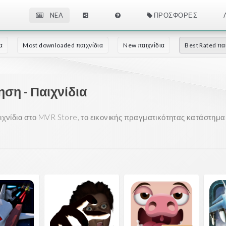
NEA
ΠΡΟΣΦΟΡΈΣ
α
Most downloaded παιχνίδια
New παιχνίδια
Best Rated πα
ση - Παιχνίδια
χνίδια στο MVR Store, το εικονικής πραγματικότητας κατάστημα σ