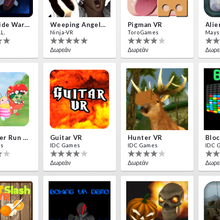
Insectizide Wars VR
Weeping Angels VR
Pigman VR
L.
Ninja-VR
ToroGames
Mays
Δωρεάν
Δωρεάν
Δωρε
Destroyer Run VR
Guitar VR
Hunter VR
Bloc
es
IDC Games
IDC Games
IDC 
Δωρεάν
Δωρεάν
Δωρε