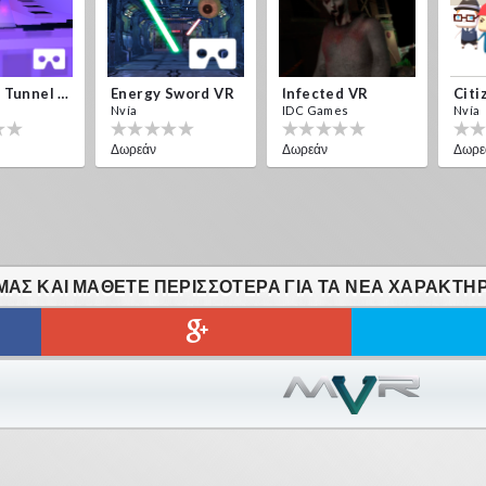
Crystals Tunnel VR
Energy Sword VR
Infected VR
Citi
Nvía
IDC Games
Nvía
Δωρεάν
Δωρεάν
Δωρε
ΑΣ ΚΑΙ ΜΆΘΕΤΕ ΠΕΡΙΣΣΌΤΕΡΑ ΓΙΑ ΤΑ ΝΈΑ ΧΑΡΑΚΤΗΡ