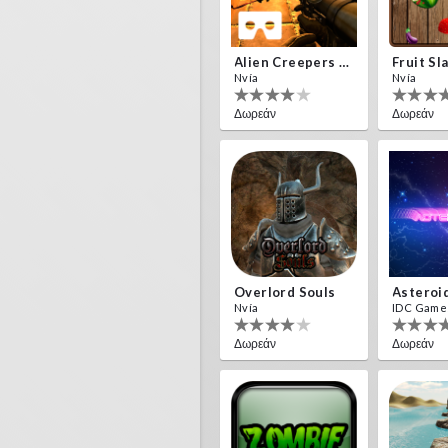
Alien Creepers VR
Fruit Sl
Nvía
Nvía
Δωρεάν
Δωρεάν
Overlord Souls
Asteroi
Nvía
IDC Game
Δωρεάν
Δωρεάν