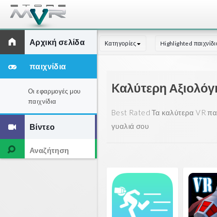
Αρχική σελίδα
Κατηγορίες
Highlighted παιχνίδι
παιχνίδια
Kαλύτερη Αξιολόγη
Οι εφαρμογές μου
παιχνίδια
Best Rated Τα καλύτερα VR παι
γυαλιά σου
Βίντεο