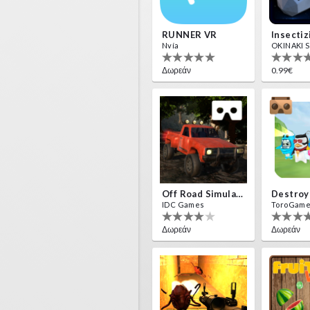
RUNNER VR
Nvía
OKINAKI S.
Δωρεάν
0.99€
Off Road Simulator VR
IDC Games
ToroGam
Δωρεάν
Δωρεάν