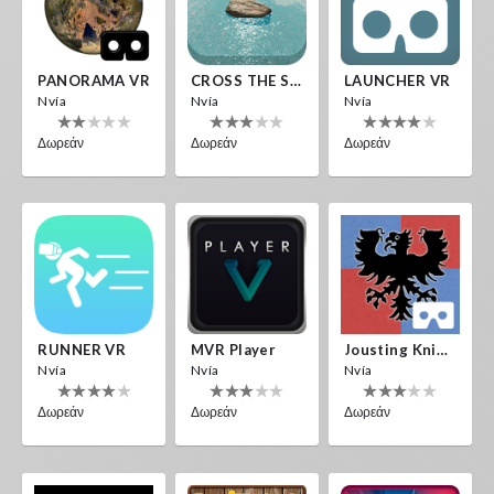
PANORAMA VR
CROSS THE SEA
LAUNCHER VR
Nvía
Nvía
Nvía
Δωρεάν
Δωρεάν
Δωρεάν
RUNNER VR
MVR Player
Jousting Knights VR
Nvía
Nvía
Nvía
Δωρεάν
Δωρεάν
Δωρεάν