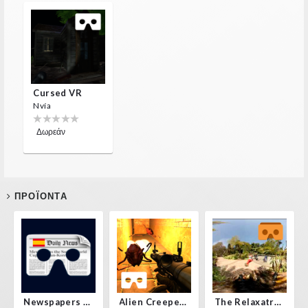
Cursed VR
Nvía
Δωρεάν
ΠΡΟΪΌΝΤΑ
Newspapers Spain VR
Alien Creepers VR
The Relaxatron