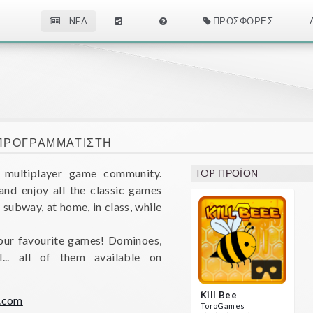
NEA
ΠΡΟΣΦΟΡΈΣ
ΠΡΟΓΡΑΜΜΑΤΙΣΤΉ
e multiplayer game community.
TOP ΠΡΟΪΌΝ
nd enjoy all the classic games
subway, at home, in class, while
your favourite games! Dominoes,
al... all of them available on
Kill Bee
.com
ToroGames