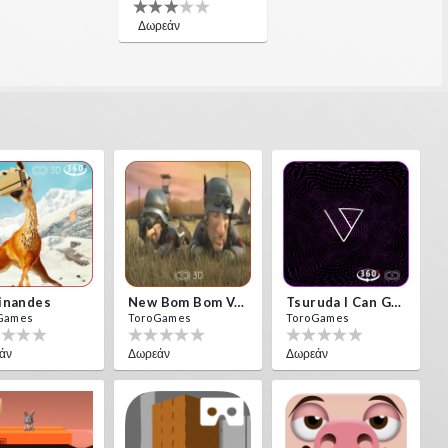
Δωρεάν
inandes
New Bom Bom Vr SBS 2020
Tsuruda I Can Get Really Crazy
Games
ToroGames
ToroGames
άν
Δωρεάν
Δωρεάν