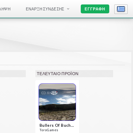
ΛΉΨΗ
ΈΝΑΡΞΗ ΣΎΝΔΕΣΗΣ
ΕΓΓΡΑΦΉ
ΤΕΛΕΥΤΑΊΟ ΠΡΟΪΌΝ
Bullers Of Buchan Aberdeen
ToroGames