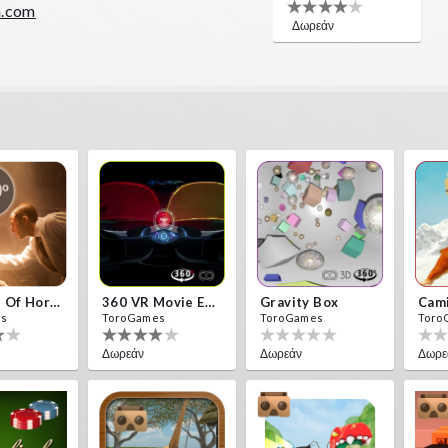
n.com
Δωρεάν
10 Years Of Horror Nights
360 VR Movie Experience
Gravity Box
Cam
es
ToroGames
ToroGames
Toro
Δωρεάν
Δωρεάν
Δωρε