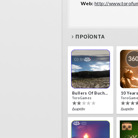
Web:
http://www.torofu
ΠΡΟΪΌΝΤΑ
Bullers Of Buchan Aberdeen
ToroGames
ToroGam
Δωρεάν
Δωρεάν