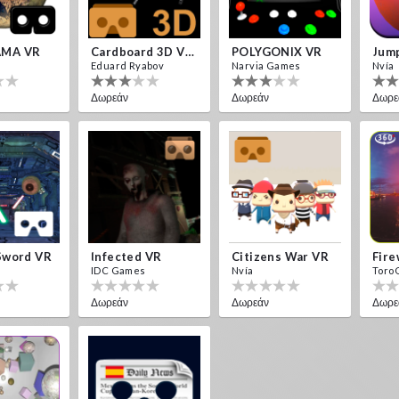
MA VR
Cardboard 3D VR Space FPS Game
POLYGONIX VR
Jump
Eduard Ryabov
Narvia Games
Nvía
Δωρεάν
Δωρεάν
Δωρε
Sword VR
Infected VR
Citizens War VR
IDC Games
Nvía
Toro
Δωρεάν
Δωρεάν
Δωρε