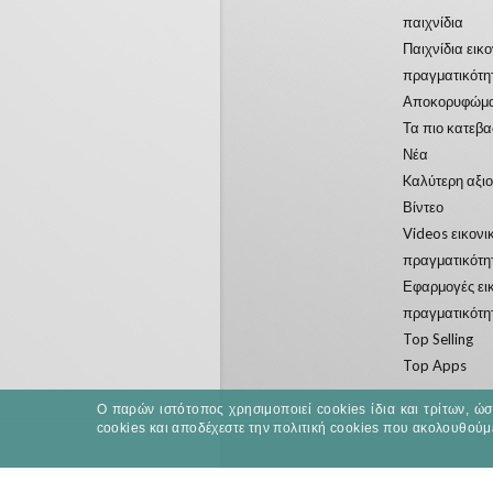
παιχνίδια
Παιχνίδια εικ
πραγματικότη
Αποκορυφώμ
Τα πιο κατεβ
Νέα
Kαλύτερη αξι
Βίντεο
Videos εικονι
πραγματικότη
Εφαρμογές ει
πραγματικότη
Top Selling
Top Apps
Ο παρών ιστότοπος χρησιμοποιεί cookies ίδια και τρίτων, ώ
cookies και αποδέχεστε την πολιτική cookies που ακολουθούμ