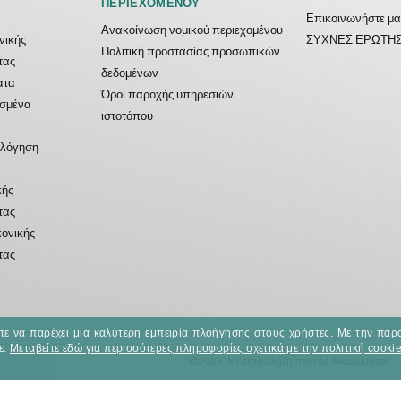
ΠΕΡΙΕΧΟΜΈΝΟΥ
Επικοινωνήστε μα
Ανακοίνωση νομικού περιεχομένου
ονικής
ΣΥΧΝΕΣ ΕΡΩΤΗΣ
Πολιτική προστασίας προσωπικών
τας
δεδομένων
ατα
Όροι παροχής υπηρεσιών
ασμένα
ιστοτόπου
ολόγηση
κής
τας
κονικής
τας
στε να παρέχει μία καλύτερη εμπειρία πλοήγησης στους χρήστες. Με την παρ
ε.
Μεταβείτε εδώ για περισσότερες πληροφορίες σχετικά με την πολιτική cookie
©2026. Με επιφύλαξη παντός δικαιώματος