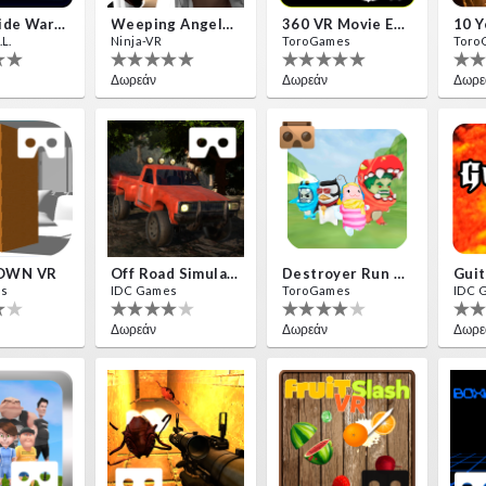
Insectizide Wars VR
Weeping Angels VR
360 VR Movie Experience
L.
Ninja-VR
ToroGames
Toro
Δωρεάν
Δωρεάν
Δωρε
OWN VR
Off Road Simulator VR
Destroyer Run VR
Guit
es
IDC Games
ToroGames
IDC 
Δωρεάν
Δωρεάν
Δωρε