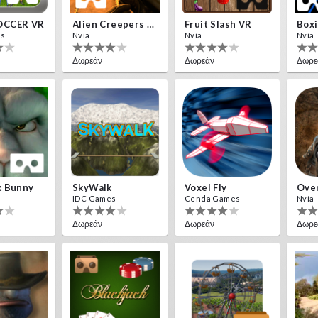
OCCER VR
Alien Creepers VR
Fruit Slash VR
Boxi
es
Nvía
Nvía
Nvía
Δωρεάν
Δωρεάν
Δωρε
k Bunny
SkyWalk
Voxel Fly
Over
IDC Games
Cenda Games
Nvía
Δωρεάν
Δωρεάν
Δωρε