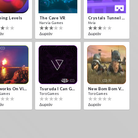
ing Levels
The Cave VR
Crystals Tunnel VR
Narvia Games
Nvía
άν
Δωρεάν
Δωρεάν
Fireworks On Victory Day
Tsuruda I Can Get Really Crazy
New Bom Bom Vr SBS 2020
Games
ToroGames
ToroGames
άν
Δωρεάν
Δωρεάν