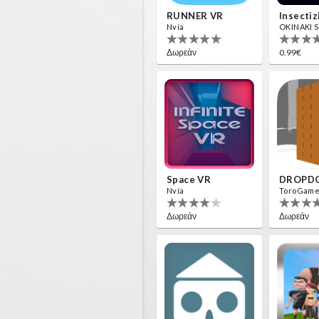
RUNNER VR
Nvía
OKINAKI S.
Δωρεάν
0.99€
Space VR
DROPD
Nvía
ToroGam
Δωρεάν
Δωρεάν