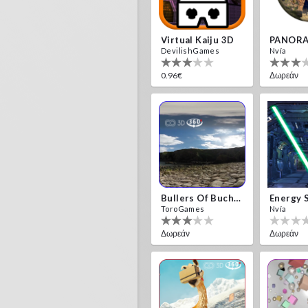
Virtual Kaiju 3D
PANORA
DevilishGames
Nvía
0.96€
Δωρεάν
Bullers Of Buchan Aberdeen
Energy 
ToroGames
Nvía
Δωρεάν
Δωρεάν