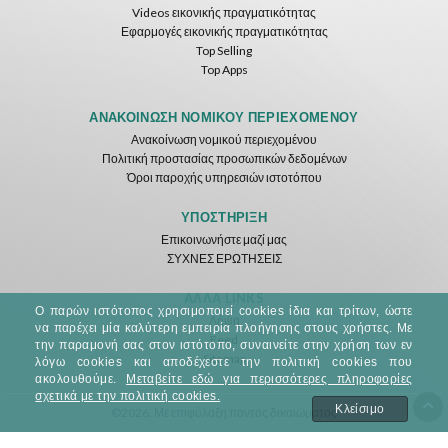
Videos εικονικής πραγματικότητας
Εφαρμογές εικονικής πραγματικότητας
Top Selling
Top Apps
ΑΝΑΚΟΊΝΩΣΗ ΝΟΜΙΚΟΎ ΠΕΡΙΕΧΟΜΈΝΟΥ
Ανακοίνωση νομικού περιεχομένου
Πολιτική προστασίας προσωπικών δεδομένων
Όροι παροχής υπηρεσιών ιστοτόπου
ΥΠΟΣΤΉΡΙΞΗ
Επικοινωνήστε μαζί μας
ΣΥΧΝΕΣ ΕΡΩΤΗΣΕΙΣ
ΆΛΛΑ LINKS
Ο παρών ιστότοπος χρησιμοποιεί cookies ίδια και τρίτων, ώστε
Λήψη
να παρέχει μία καλύτερη εμπειρία πλοήγησης στους χρήστες. Με
Feed
την παραμονή σας στον ιστότοπο, συναινείτε στην χρήση των εν
Sitemap
λόγω cookies και αποδέχεστε την πολιτική cookies που
ακολουθούμε.
Μεταβείτε εδώ για περισσότερες πληροφορίες
σχετικά με την πολιτική cookies.
Κλείσιμο
©2026. Με επιφύλαξη παντός δικαιώματος