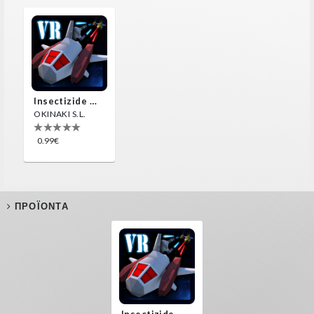
Insectizide Wars VR
OKINAKI S.L.
0.99€
ΠΡΟΪΌΝΤΑ
Insectizide Wars VR