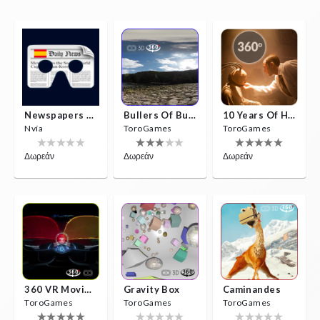
Newspapers Spain VR
Bullers Of Buchan Aberdeen
10 Years Of Horror Nights
Nvía
ToroGames
ToroGames
Δωρεάν
Δωρεάν
Δωρεάν
360 VR Movie Experience
Gravity Box
Caminandes
ToroGames
ToroGames
ToroGames