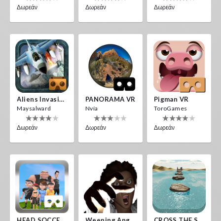
Δωρεάν
Δωρεάν
Δωρεάν
Aliens Invasion VR
PANORAMA VR
Pigman VR
Maysalward
Nvía
ToroGames
Δωρεάν
Δωρεάν
Δωρεάν
HEAD SOCCER VR
Weeping Angels VR
CROSS THE SEA