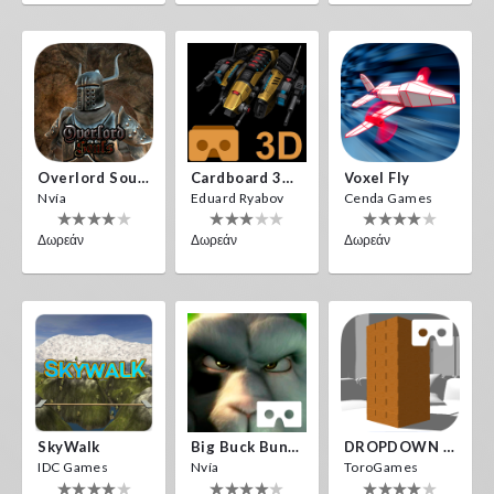
Overlord Souls
Cardboard 3D VR Space FPS Game
Voxel Fly
Nvía
Eduard Ryabov
Cenda Games
Δωρεάν
Δωρεάν
Δωρεάν
SkyWalk
Big Buck Bunny
DROPDOWN VR
IDC Games
Nvía
ToroGames