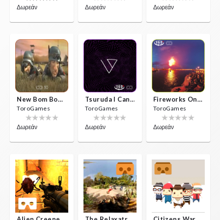
Δωρεάν
Δωρεάν
Δωρεάν
New Bom Bom Vr SBS 2020
Tsuruda I Can Get Really Crazy
Fireworks On Victory Day
ToroGames
ToroGames
ToroGames
Δωρεάν
Δωρεάν
Δωρεάν
Alien Creepers VR
The Relaxatron
Citizens War VR