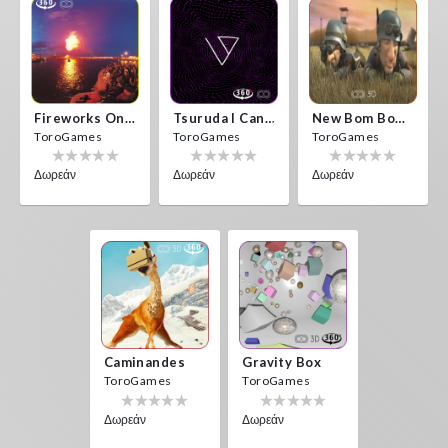
Fireworks On Victory Day
Tsuruda I Can Get Really Crazy
New Bom Bom Vr SBS 2020
ToroGames
ToroGames
ToroGames
Δωρεάν
Δωρεάν
Δωρεάν
Caminandes
Gravity Box
ToroGames
ToroGames
Δωρεάν
Δωρεάν