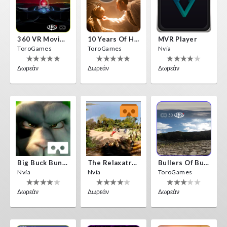
360 VR Movie Experience
10 Years Of Horror Nights
MVR Player
ToroGames
ToroGames
Nvía
Δωρεάν
Δωρεάν
Δωρεάν
Big Buck Bunny
The Relaxatron
Bullers Of Buchan Aberdeen
Nvía
Nvía
ToroGames
Δωρεάν
Δωρεάν
Δωρεάν