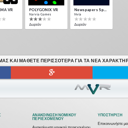
MA VR
POLYGONIX VR
Newspapers Spain VR
Narvia Games
Nvía
Δωρεάν
Δωρεάν
ΑΣ ΚΑΙ ΜΆΘΕΤΕ ΠΕΡΙΣΣΌΤΕΡΑ ΓΙΑ ΤΑ ΝΈΑ ΧΑΡΑΚΤΗΡ
Σ
ΑΝΑΚΟΊΝΩΣΗ ΝΟΜΙΚΟΎ
ΥΠΟΣΤΉΡΙΞΗ
ΠΕΡΙΕΧΟΜΈΝΟΥ
Επικοινωνήστε μα
Ανακοίνωση νομικού περιεχομένου