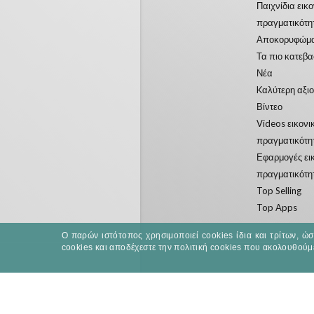
Παιχνίδια εικ
πραγματικότη
Αποκορυφώμ
Τα πιο κατεβ
Νέα
Kαλύτερη αξι
Βίντεο
Videos εικονι
πραγματικότη
Εφαρμογές ει
πραγματικότη
Top Selling
Top Apps
Ο παρών ιστότοπος χρησιμοποιεί cookies ίδια και τρίτων, ώ
cookies και αποδέχεστε την πολιτική cookies που ακολουθούμ