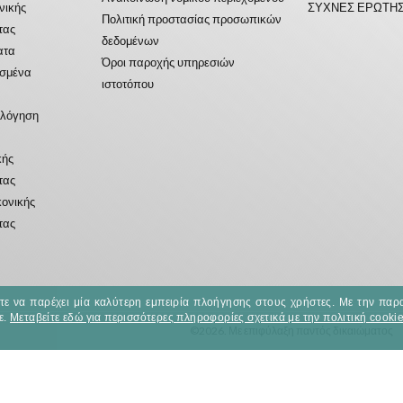
ονικής
ΣΥΧΝΕΣ ΕΡΩΤΗΣ
Πολιτική προστασίας προσωπικών
τας
δεδομένων
ατα
Όροι παροχής υπηρεσιών
ασμένα
ιστοτόπου
ολόγηση
κής
τας
κονικής
τας
στε να παρέχει μία καλύτερη εμπειρία πλοήγησης στους χρήστες. Με την παρ
ε.
Μεταβείτε εδώ για περισσότερες πληροφορίες σχετικά με την πολιτική cookie
©2026. Με επιφύλαξη παντός δικαιώματος