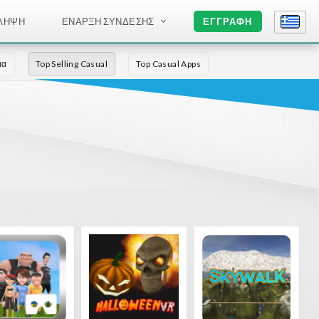
ΛΉΨΗ
ΈΝΑΡΞΗ ΣΎΝΔΕΣΗΣ
ΕΓΓΡΑΦΉ
ια
Top Selling Casual
Top Casual Apps