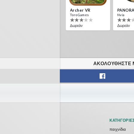
Archer VR
PANORA
ToroGames
Nvía
Δωρεάν
Δωρεάν
ΑΚΟΛΟΥΘΉΣΤΕ Μ
ΚΑΤΗΓΟΡΊΕ
παιχνίδια