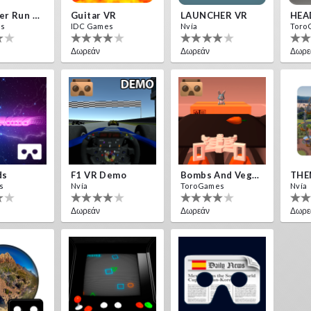
Destroyer Run VR
Guitar VR
LAUNCHER VR
HEA
es
IDC Games
Nvía
Toro
Δωρεάν
Δωρεάν
Δωρε
ds
F1 VR Demo
Bombs And Veggies
THE
s
Nvía
ToroGames
Nvía
Δωρεάν
Δωρεάν
Δωρε