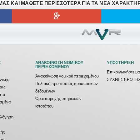
ΑΣ ΚΑΙ ΜΆΘΕΤΕ ΠΕΡΙΣΣΌΤΕΡΑ ΓΙΑ ΤΑ ΝΈΑ ΧΑΡΑΚΤΗΡ
Σ
ΑΝΑΚΟΊΝΩΣΗ ΝΟΜΙΚΟΎ
ΥΠΟΣΤΉΡΙΞΗ
ΠΕΡΙΕΧΟΜΈΝΟΥ
Επικοινωνήστε μα
Ανακοίνωση νομικού περιεχομένου
ονικής
ΣΥΧΝΕΣ ΕΡΩΤΗΣ
Πολιτική προστασίας προσωπικών
τας
δεδομένων
ατα
Όροι παροχής υπηρεσιών
ασμένα
ιστοτόπου
ολόγηση
κής
τας