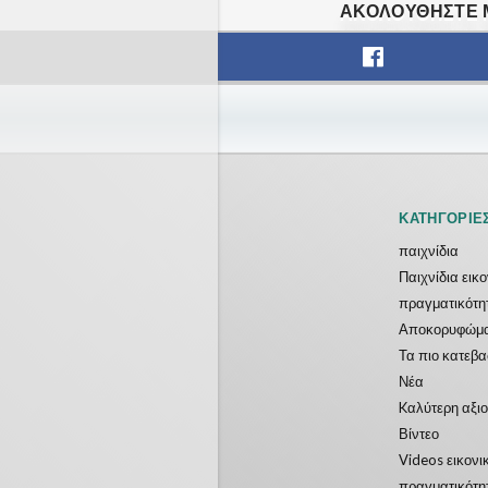
ΑΚΟΛΟΥΘΉΣΤΕ Μ
ΚΑΤΗΓΟΡΊΕ
παιχνίδια
Παιχνίδια εικ
πραγματικότη
Αποκορυφώμ
Τα πιο κατεβ
Νέα
Kαλύτερη αξι
Βίντεο
Videos εικονι
πραγματικότη