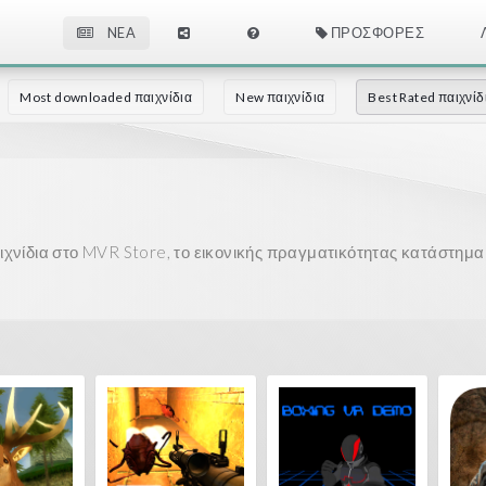
NEA
ΠΡΟΣΦΟΡΈΣ
Most downloaded παιχνίδια
New παιχνίδια
Best Rated παιχνίδ
χνίδια στο MVR Store, το εικονικής πραγματικότητας κατάστημα σ