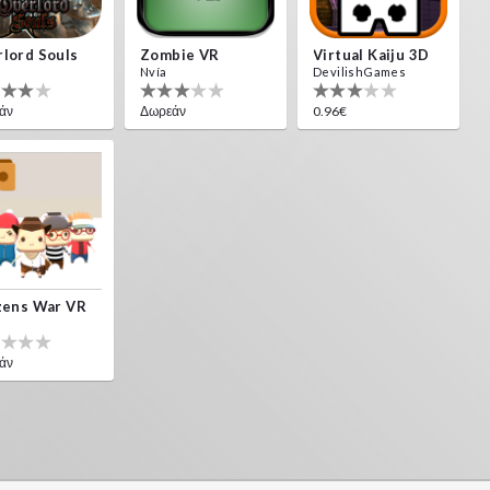
lord Souls
Zombie VR
Virtual Kaiju 3D
Nvía
DevilishGames
άν
Δωρεάν
0.96€
zens War VR
άν