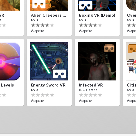
VR
Alien Creepers VR
Boxing VR (Demo)
Over
s
Nvía
Nvía
Nvía
Δωρεάν
Δωρεάν
Δωρε
 Levels
Energy Sword VR
Infected VR
Citi
Nvía
IDC Games
Nvía
Δωρεάν
Δωρεάν
Δωρε