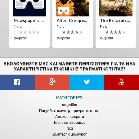
Yisus_new_123
SantiRey
Newspapers Spain VR
Alien Creepers VR
The Relaxatron
Nvía
Nvía
Nvía
Δωρεάν
Δωρεάν
Δωρεάν
ΑΚΟΛΟΥΘΉΣΤΕ ΜΑΣ ΚΑΙ ΜΆΘΕΤΕ ΠΕΡΙΣΣΌΤΕΡΑ ΓΙΑ ΤΑ ΝΈΑ
Pesto
Pichunger Ger
ΧΑΡΑΚΤΗΡΙΣΤΙΚΆ ΕΙΚΟΝΙΚΗΣ ΠΡΑΓΜΑΤΙΚΟΤΗΤΑΣ!
zombies zombies
Citizens War VR
Crystals Tunnel VR
THEMEPARK VR
ΚΑΤΗΓΟΡΊΕΣ
Nvía
Nvía
Nvía
παιχνίδια
Παιχνίδια εικονικής πραγματικότητας
Δωρεάν
Δωρεάν
Δωρεάν
Αποκορυφώματα
Τα πιο κατεβασμένα
Νέα
Kαλύτερη αξιολόγηση