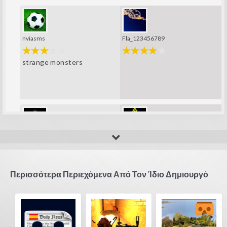
nviasms
Fla_123456789
strange monsters
Flavia cecilia
csanchezy2m
super efectos wow
esta correcto el game
Περισσότερα Περιεχόμενα Από Τον Ίδιο Δημιουργό