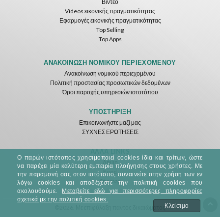
Βίντεο
Videos εικονικής πραγματικότητας
Εφαρμογές εικονικής πραγματικότητας
Top Selling
Top Apps
Basketball VR
F1 VR Demo
Energy Sword VR
Nvía
Nvía
Nvía
ΑΝΑΚΟΊΝΩΣΗ ΝΟΜΙΚΟΎ ΠΕΡΙΕΧΟΜΈΝΟΥ
Ανακοίνωση νομικού περιεχομένου
Δωρεάν
Δωρεάν
Δωρεάν
Πολιτική προστασίας προσωπικών δεδομένων
Όροι παροχής υπηρεσιών ιστοτόπου
ΥΠΟΣΤΉΡΙΞΗ
Επικοινωνήστε μαζί μας
ΣΥΧΝΕΣ ΕΡΩΤΗΣΕΙΣ
ΆΛΛΑ LINKS
Ο παρών ιστότοπος χρησιμοποιεί cookies ίδια και τρίτων, ώστε
Λήψη
να παρέχει μία καλύτερη εμπειρία πλοήγησης στους χρήστες. Με
Feed
Jumping Levels
την παραμονή σας στον ιστότοπο, συναινείτε στην χρήση των εν
Sitemap
Nvía
λόγω cookies και αποδέχεστε την πολιτική cookies που
ακολουθούμε.
Μεταβείτε εδώ για περισσότερες πληροφορίες
σχετικά με την πολιτική cookies.
Δωρεάν
Κλείσιμο
©2026. Με επιφύλαξη παντός δικαιώματος