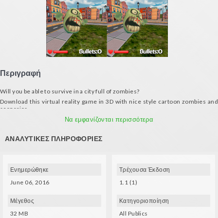
Περιγραφή
Will you be able to survive in a city full of zombies?
Download this virtual reality game in 3D with nice style cartoon zombies and
scenarios
Features:
Να εμφανίζονται περισσότερα
- Four different types of weapons to survive
ΑΝΑΛΥΤΙΚΈΣ ΠΛΗΡΟΦΟΡΊΕΣ
- Enemies become stronger every passing day
- Self Timer
Spec Techs:
Ενημερώθηκε
Τρέχουσα Έκδοση
- Gyro and a compatible glasses (VXMASK, Lakento, Durovis, Google
Cardboard, etc.) are needed
June 06, 2016
1.1 (1)
- Use your bluetooth control or VR glasses to move: left button to move back
and right to move forward.
Μέγεθος
Κατηγοριοποίηση
32 MB
All Publics