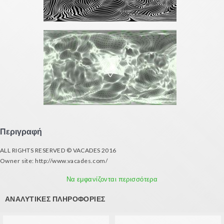
Περιγραφή
ALL RIGHTS RESERVED © VACADES 2016
Owner site: http://www.vacades.com/
Don't watch this when you have some psychological disorders or suffer from
epileptic problems. If in doubt please don't watch.
Να εμφανίζονται περισσότερα
ΑΝΑΛΥΤΙΚΈΣ ΠΛΗΡΟΦΟΡΊΕΣ