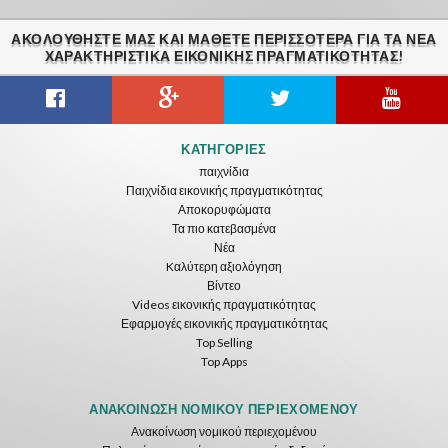
ΑΚΟΛΟΥΘΉΣΤΕ ΜΑΣ ΚΑΙ ΜΆΘΕΤΕ ΠΕΡΙΣΣΌΤΕΡΑ ΓΙΑ ΤΑ ΝΈΑ
ΧΑΡΑΚΤΗΡΙΣΤΙΚΆ ΕΙΚΟΝΙΚΗΣ ΠΡΑΓΜΑΤΙΚΟΤΗΤΑΣ!
Gravity Box
Caminandes
New Bom Bom Vr SBS 2020
ΚΑΤΗΓΟΡΊΕΣ
ToroGames
ToroGames
ToroGames
παιχνίδια
Παιχνίδια εικονικής πραγματικότητας
Δωρεάν
Δωρεάν
Δωρεάν
Αποκορυφώματα
Τα πιο κατεβασμένα
Νέα
Kαλύτερη αξιολόγηση
Βίντεο
Videos εικονικής πραγματικότητας
Εφαρμογές εικονικής πραγματικότητας
Top Selling
Top Apps
Tsuruda I Can Get Really Crazy
Fireworks On Victory Day
Blackjack VR
ToroGames
ToroGames
ToroGames
ΑΝΑΚΟΊΝΩΣΗ ΝΟΜΙΚΟΎ ΠΕΡΙΕΧΟΜΈΝΟΥ
Ανακοίνωση νομικού περιεχομένου
Δωρεάν
Δωρεάν
Δωρεάν