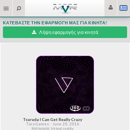
ΚΑΤΕΒΆΣΤΕ ΤΗΝ ΕΦΑΡΜΟΓΉ ΜΑΣ ΓΙΑ ΚΙΝΗΤΆ!
Λήψη εφαρμογής για κινητά
Tsuruda I Can Get Really Crazy
ToroGames
- June 20, 2016
Κατηγορία: Virtual reality