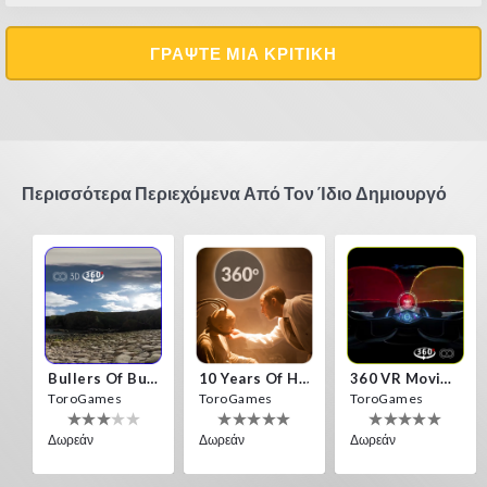
ΓΡΆΨΤΕ ΜΙΑ ΚΡΙΤΙΚΉ
Περισσότερα Περιεχόμενα Από Τον Ίδιο Δημιουργό
Bullers Of Buchan Aberdeen
10 Years Of Horror Nights
360 VR Movie Experience
ToroGames
ToroGames
ToroGames
Δωρεάν
Δωρεάν
Δωρεάν