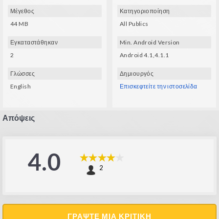
- Gyro and a compatible glasses (VXMASK, Lakento, Durovis, Google
Μέγεθος
Κατηγοριοποίηση
Cardboard, etc.) are needed
- 4 button controller needed
44 MB
All Publics
Εγκαταστάθηκαν
Min. Android Version
2
Android 4.1,4.1.1
Γλώσσες
Δημιουργός
English
Επισκεφτείτε την ιστοσελίδα
Απόψεις
4.0
2
ΓΡΆΨΤΕ ΜΙΑ ΚΡΙΤΙΚΉ