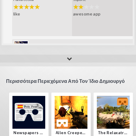
awesome app
like
Fla_123456789
super player
Περισσότερα Περιεχόμενα Από Τον Ίδιο Δημιουργό
Newspapers Spain VR
Alien Creepers VR
The Relaxatron