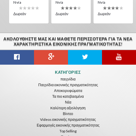
Nvía
Nvía
Nvía
Δωρεάν
Δωρεάν
Δωρεάν
ΑΚΟΛΟΥΘΉΣΤΕ ΜΑΣ ΚΑΙ ΜΆΘΕΤΕ ΠΕΡΙΣΣΌΤΕΡΑ ΓΙΑ ΤΑ ΝΈΑ
ΧΑΡΑΚΤΗΡΙΣΤΙΚΆ ΕΙΚΟΝΙΚΗΣ ΠΡΑΓΜΑΤΙΚΟΤΗΤΑΣ!
Citizens War VR
Crystals Tunnel VR
THEMEPARK VR
ΚΑΤΗΓΟΡΊΕΣ
Nvía
Nvía
Nvía
παιχνίδια
Παιχνίδια εικονικής πραγματικότητας
Δωρεάν
Δωρεάν
Δωρεάν
Αποκορυφώματα
Τα πιο κατεβασμένα
Νέα
Kαλύτερη αξιολόγηση
Βίντεο
Videos εικονικής πραγματικότητας
Εφαρμογές εικονικής πραγματικότητας
Top Selling