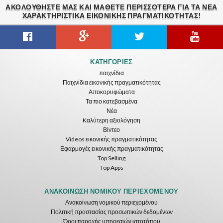
ΑΚΟΛΟΥΘΉΣΤΕ ΜΑΣ ΚΑΙ ΜΆΘΕΤΕ ΠΕΡΙΣΣΌΤΕΡΑ ΓΙΑ ΤΑ ΝΈΑ
ΧΑΡΑΚΤΗΡΙΣΤΙΚΆ ΕΙΚΟΝΙΚΗΣ ΠΡΑΓΜΑΤΙΚΟΤΗΤΑΣ!
Gravity Box
Caminandes
New Bom Bom Vr SBS 2020
ΚΑΤΗΓΟΡΊΕΣ
ToroGames
ToroGames
ToroGames
παιχνίδια
Παιχνίδια εικονικής πραγματικότητας
Δωρεάν
Δωρεάν
Δωρεάν
Αποκορυφώματα
Τα πιο κατεβασμένα
Νέα
Kαλύτερη αξιολόγηση
Βίντεο
Videos εικονικής πραγματικότητας
Εφαρμογές εικονικής πραγματικότητας
Top Selling
Top Apps
Tsuruda I Can Get Really Crazy
Fireworks On Victory Day
Blackjack VR
ToroGames
ToroGames
ToroGames
ΑΝΑΚΟΊΝΩΣΗ ΝΟΜΙΚΟΎ ΠΕΡΙΕΧΟΜΈΝΟΥ
Ανακοίνωση νομικού περιεχομένου
Δωρεάν
Δωρεάν
Δωρεάν
Πολιτική προστασίας προσωπικών δεδομένων
Όροι παροχής υπηρεσιών ιστοτόπου