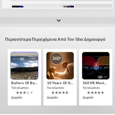
amip
Fla_123456789
It's fun
super!!!
Περισσότερα Περιεχόμενα Από Τον Ίδιο Δημιουργό
Bullers Of Buchan Aberdeen
10 Years Of Horror Nights
360 VR Movie Experience
ToroGames
ToroGames
ToroGames
Δωρεάν
Δωρεάν
Δωρεάν