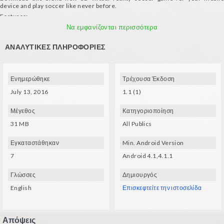
device and play soccer like never before.
Features:
- Nice style cartoon player and stadium designs
Να εμφανίζονται περισσότερα
- Beat your own record in ten rounds where the opponent team shoots .. not
only balls!
ΑΝΑΛΥΤΙΚΈΣ ΠΛΗΡΟΦΟΡΊΕΣ
Requirements:
- A mobile device with gyroscope and VR glasses
Ενημερώθηκε
Τρέχουσα Έκδοση
July 13, 2016
1.1 (1)
Μέγεθος
Κατηγοριοποίηση
31 MB
All Publics
Εγκαταστάθηκαν
Min. Android Version
7
Android 4.1,4.1.1
Γλώσσες
Δημιουργός
English
Επισκεφτείτε την ιστοσελίδα
Απόψεις