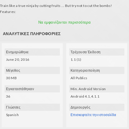
Train like a true ninja by cutting fruits ... But try not to cut the bombs!
Features:
- Use VR glasses to cut thte fruits
Να εμφανίζονται περισσότερα
- Cutting fruits adds 1 point, cutting bombs subtracts 5 points
ΑΝΑΛΥΤΙΚΈΣ ΠΛΗΡΟΦΟΡΊΕΣ
Ενημερώθηκε
Τρέχουσα Έκδοση
June 20, 2016
1.1 (1)
Μέγεθος
Κατηγοριοποίηση
30 MB
All Publics
Εγκαταστάθηκαν
Min. Android Version
36
Android 4.1,4.1.1
Γλώσσες
Δημιουργός
Spanish
Επισκεφτείτε την ιστοσελίδα