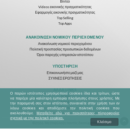
Βίντεο
Videos εικονικής πραγματικότητας
Εφαρμογές εικονικής πραγματικότητας
Top Selling
Top Apps
Basketball VR
F1 VR Demo
Energy Sword VR
Nvía
Nvía
Nvía
ΑΝΑΚΟΊΝΩΣΗ ΝΟΜΙΚΟΎ ΠΕΡΙΕΧΟΜΈΝΟΥ
Ανακοίνωση νομικού περιεχομένου
Δωρεάν
Δωρεάν
Δωρεάν
Πολιτική προστασίας προσωπικών δεδομένων
Όροι παροχής υπηρεσιών ιστοτόπου
ΥΠΟΣΤΉΡΙΞΗ
Επικοινωνήστε μαζί μας
ΣΥΧΝΕΣ ΕΡΩΤΗΣΕΙΣ
ΆΛΛΑ LINKS
Ο παρών ιστότοπος χρησιμοποιεί cookies ίδια και τρίτων, ώστε
Λήψη
να παρέχει μία καλύτερη εμπειρία πλοήγησης στους χρήστες. Με
Feed
Jumping Levels
την παραμονή σας στον ιστότοπο, συναινείτε στην χρήση των εν
Sitemap
Nvía
λόγω cookies και αποδέχεστε την πολιτική cookies που
ακολουθούμε.
Μεταβείτε εδώ για περισσότερες πληροφορίες
σχετικά με την πολιτική cookies.
Δωρεάν
Κλείσιμο
©2026. Με επιφύλαξη παντός δικαιώματος