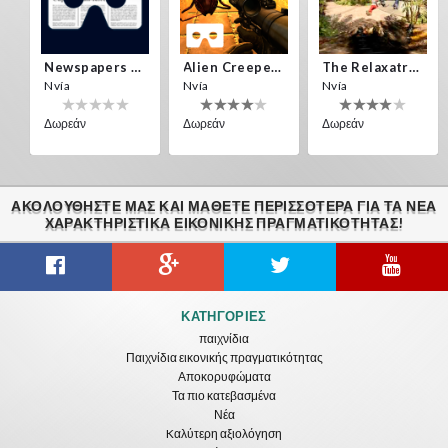
Newspapers Spain VR
Alien Creepers VR
The Relaxatron
Nvía
Nvía
Nvía
Δωρεάν
Δωρεάν
Δωρεάν
ΑΚΟΛΟΥΘΉΣΤΕ ΜΑΣ ΚΑΙ ΜΆΘΕΤΕ ΠΕΡΙΣΣΌΤΕΡΑ ΓΙΑ ΤΑ ΝΈΑ
ΧΑΡΑΚΤΗΡΙΣΤΙΚΆ ΕΙΚΟΝΙΚΗΣ ΠΡΑΓΜΑΤΙΚΟΤΗΤΑΣ!
Citizens War VR
Crystals Tunnel VR
THEMEPARK VR
ΚΑΤΗΓΟΡΊΕΣ
Nvía
Nvía
Nvía
παιχνίδια
Παιχνίδια εικονικής πραγματικότητας
Δωρεάν
Δωρεάν
Δωρεάν
Αποκορυφώματα
Τα πιο κατεβασμένα
Νέα
Kαλύτερη αξιολόγηση