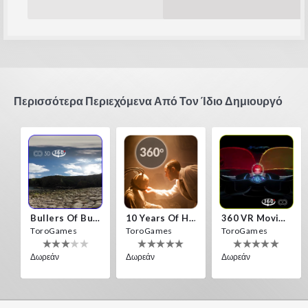
Περισσότερα Περιεχόμενα Από Τον Ίδιο Δημιουργό
Bullers Of Buchan Aberdeen
10 Years Of Horror Nights
360 VR Movie Experience
ToroGames
ToroGames
ToroGames
Δωρεάν
Δωρεάν
Δωρεάν