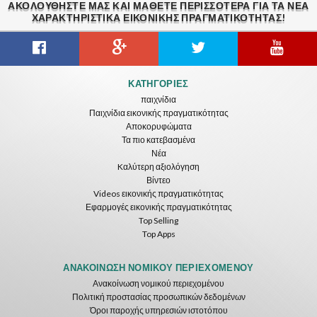
ΑΚΟΛΟΥΘΉΣΤΕ ΜΑΣ ΚΑΙ ΜΆΘΕΤΕ ΠΕΡΙΣΣΌΤΕΡΑ ΓΙΑ ΤΑ ΝΈΑ
ΧΑΡΑΚΤΗΡΙΣΤΙΚΆ ΕΙΚΟΝΙΚΗΣ ΠΡΑΓΜΑΤΙΚΟΤΗΤΑΣ!
Gravity Box
Caminandes
New Bom Bom Vr SBS 2020
ΚΑΤΗΓΟΡΊΕΣ
ToroGames
ToroGames
ToroGames
παιχνίδια
Παιχνίδια εικονικής πραγματικότητας
Δωρεάν
Δωρεάν
Δωρεάν
Αποκορυφώματα
Τα πιο κατεβασμένα
Νέα
Kαλύτερη αξιολόγηση
Βίντεο
Videos εικονικής πραγματικότητας
Εφαρμογές εικονικής πραγματικότητας
Top Selling
Top Apps
Tsuruda I Can Get Really Crazy
Fireworks On Victory Day
Blackjack VR
ToroGames
ToroGames
ToroGames
ΑΝΑΚΟΊΝΩΣΗ ΝΟΜΙΚΟΎ ΠΕΡΙΕΧΟΜΈΝΟΥ
Ανακοίνωση νομικού περιεχομένου
Δωρεάν
Δωρεάν
Δωρεάν
Πολιτική προστασίας προσωπικών δεδομένων
Όροι παροχής υπηρεσιών ιστοτόπου