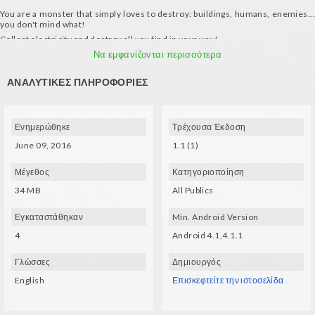
You are a monster that simply loves to destroy: buildings, humans, enemies...
you don't mind what!
Collect electricity and destroy all you find in your way!
Features:
Να εμφανίζονται περισσότερα
- 4 monsters to unlock
ΑΝΑΛΥΤΙΚΈΣ ΠΛΗΡΟΦΟΡΊΕΣ
- Endless running game
- Funny cartoon style
Requirements:
Ενημερώθηκε
Τρέχουσα Έκδοση
- Gyroscope
- Compatible VR glasses (VXMASK, Lakento, Durovis, Google Cardboard, etc.)
June 09, 2016
1.1 (1)
Music by Grumble Labs
Μέγεθος
Κατηγοριοποίηση
34 MB
All Publics
Εγκαταστάθηκαν
Min. Android Version
4
Android 4.1,4.1.1
Γλώσσες
Δημιουργός
English
Επισκεφτείτε την ιστοσελίδα