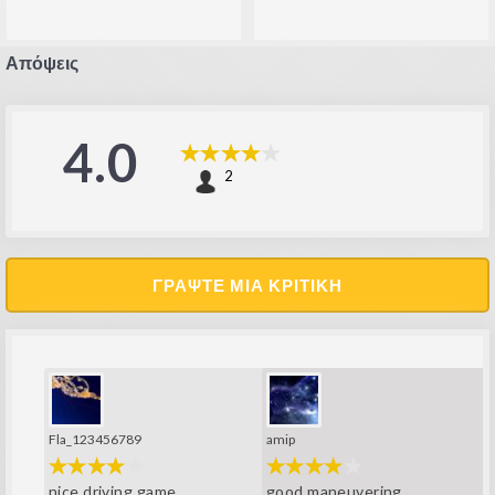
Απόψεις
4.0
2
ΓΡΆΨΤΕ ΜΙΑ ΚΡΙΤΙΚΉ
Fla_123456789
amip
nice driving game
good maneuvering