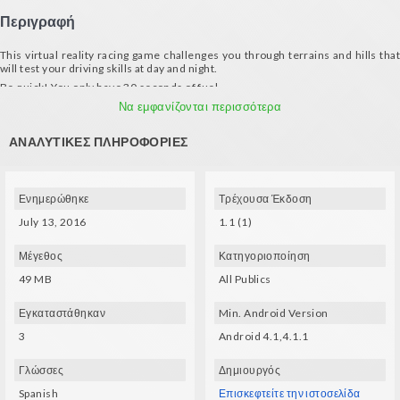
Περιγραφή
This virtual reality racing game challenges you through terrains and hills that
will test your driving skills at day and night.
Be quick! You only have 30 seconds of fuel...
Requirements:
Να εμφανίζονται περισσότερα
- Gyroscope
ΑΝΑΛΥΤΙΚΈΣ ΠΛΗΡΟΦΟΡΊΕΣ
- Compatible VR glasses (VXMASK, Lakento, Durovis, Google Cardboard, etc.)
- Controller device for driving the buggy
- A high-end mobile device is recommendable for optimal performance
Ενημερώθηκε
Τρέχουσα Έκδοση
July 13, 2016
1.1 (1)
Μέγεθος
Κατηγοριοποίηση
49 MB
All Publics
Εγκαταστάθηκαν
Min. Android Version
3
Android 4.1,4.1.1
Γλώσσες
Δημιουργός
Spanish
Επισκεφτείτε την ιστοσελίδα