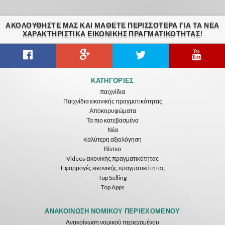
ΑΚΟΛΟΥΘΉΣΤΕ ΜΑΣ ΚΑΙ ΜΆΘΕΤΕ ΠΕΡΙΣΣΌΤΕΡΑ ΓΙΑ ΤΑ ΝΈΑ
ΧΑΡΑΚΤΗΡΙΣΤΙΚΆ ΕΙΚΟΝΙΚΗΣ ΠΡΑΓΜΑΤΙΚΟΤΗΤΑΣ!
Guitar VR
Cowboy VR
Off Road Simulator VR
ΚΑΤΗΓΟΡΊΕΣ
IDC Games
IDC Games
IDC Games
παιχνίδια
Παιχνίδια εικονικής πραγματικότητας
Δωρεάν
Δωρεάν
Δωρεάν
Αποκορυφώματα
Τα πιο κατεβασμένα
Νέα
Kαλύτερη αξιολόγηση
Βίντεο
Videos εικονικής πραγματικότητας
Εφαρμογές εικονικής πραγματικότητας
Top Selling
Top Apps
Asteroids
Helicopter VR
SkyWalk
IDC Games
IDC Games
IDC Games
ΑΝΑΚΟΊΝΩΣΗ ΝΟΜΙΚΟΎ ΠΕΡΙΕΧΟΜΈΝΟΥ
Ανακοίνωση νομικού περιεχομένου