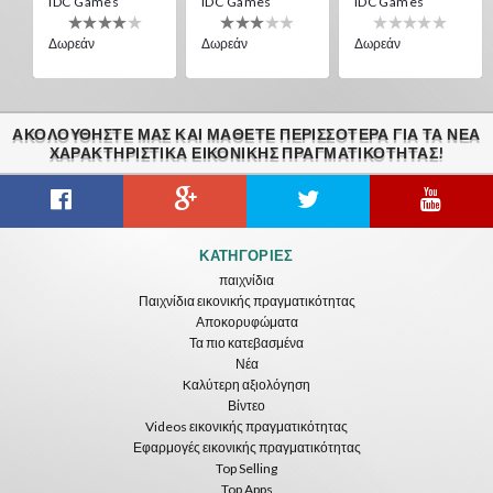
IDC Games
IDC Games
IDC Games
Δωρεάν
Δωρεάν
Δωρεάν
ΑΚΟΛΟΥΘΉΣΤΕ ΜΑΣ ΚΑΙ ΜΆΘΕΤΕ ΠΕΡΙΣΣΌΤΕΡΑ ΓΙΑ ΤΑ ΝΈΑ
ΧΑΡΑΚΤΗΡΙΣΤΙΚΆ ΕΙΚΟΝΙΚΗΣ ΠΡΑΓΜΑΤΙΚΟΤΗΤΑΣ!
Guitar VR
Cowboy VR
Off Road Simulator VR
ΚΑΤΗΓΟΡΊΕΣ
IDC Games
IDC Games
IDC Games
παιχνίδια
Παιχνίδια εικονικής πραγματικότητας
Δωρεάν
Δωρεάν
Δωρεάν
Αποκορυφώματα
Τα πιο κατεβασμένα
Νέα
Kαλύτερη αξιολόγηση
Βίντεο
Videos εικονικής πραγματικότητας
Εφαρμογές εικονικής πραγματικότητας
Top Selling
Top Apps