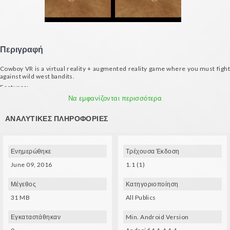
Περιγραφή
Cowboy VR is a virtual reality + augmented reality game where you must fight
against wild west bandits.
Features:
- Shoot at the power ups to collect them: gun barrel, coins, life bottle.
Να εμφανίζονται περισσότερα
- Shoot at the bandits to kill them.
ΑΝΑΛΥΤΙΚΈΣ ΠΛΗΡΟΦΟΡΊΕΣ
- Music by: Mano A Mano
- Print or use the following marker for moving the gun (not required for the
game):
https://www.dropbox.com/s/psaxpktjbt0b7it/marker.jpg?dl=0
Ενημερώθηκε
Τρέχουσα Έκδοση
June 09, 2016
1.1 (1)
Μέγεθος
Κατηγοριοποίηση
31 MB
All Publics
Εγκαταστάθηκαν
Min. Android Version